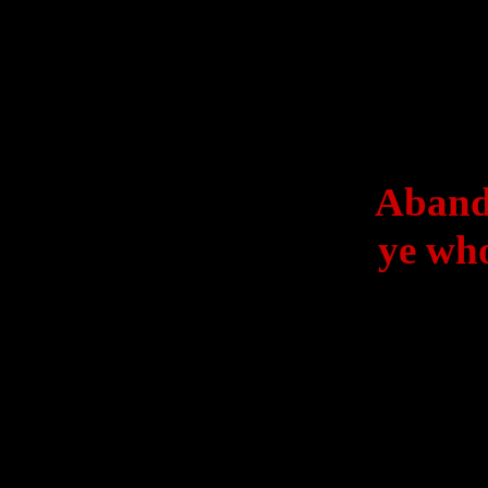
Abando
ye wh